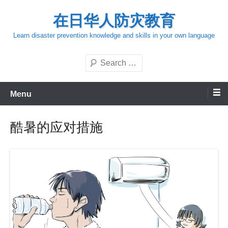
Skip
在日华人防灾教育
to
content
Learn disaster prevention knowledge and skills in your own language
Search
Menu
酷暑的应对措施