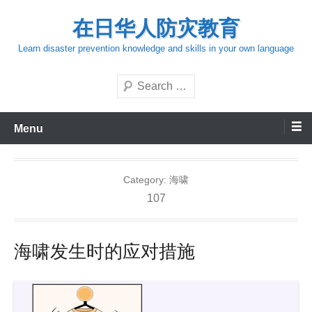
Skip
在日华人防灾教育
to
content
Learn disaster prevention knowledge and skills in your own language
Search
Menu
Category:
海啸
107
海啸发生时的应对措施