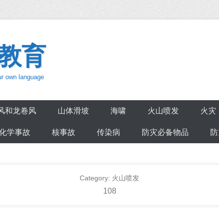
教育
our own language
风和龙卷风
山体滑坡
海啸
火山喷发
火灾
化学事故
核事故
传染病
防灾必备物品
防
Category:
火山喷发
108