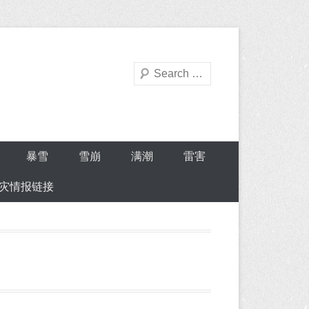
Search
暴雪
雪崩
满潮
雷害
灾情报链接