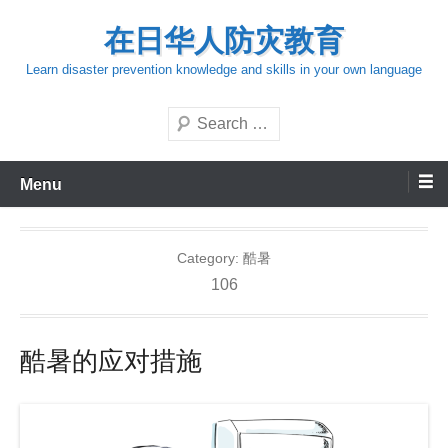
Skip
在日华人防灾教育
to
content
Learn disaster prevention knowledge and skills in your own language
Search
Menu
Category:
酷暑
106
酷暑的应对措施