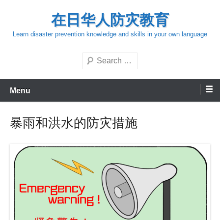
Skip
在日华人防灾教育
to
content
Learn disaster prevention knowledge and skills in your own language
Search
Menu
暴雨和洪水的防灾措施