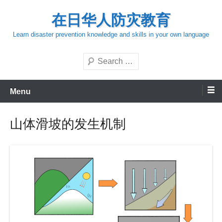
Skip
在日华人防灾教育
to
content
Learn disaster prevention knowledge and skills in your own language
Search
Menu
山体滑坡的发生机制