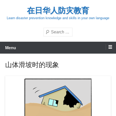
Skip
在日华人防灾教育
to
content
Learn disaster prevention knowledge and skills in your own language
Search
Menu
山体滑坡时的现象